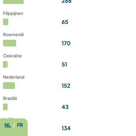
266
Filippijnen
65
Roemenië
170
Oekraïne
51
Nederland
152
Brazilië
43
Italië
NL
/
FR
134