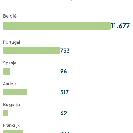
België
11.677
Portugal
753
Spanje
96
Andere
317
Bulgarije
69
Frankrijk