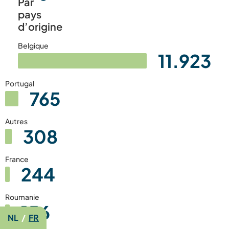
Par
pays
d’origine
Belgique
11.923
Portugal
765
Autres
308
France
244
Roumanie
156
NL
/
FR