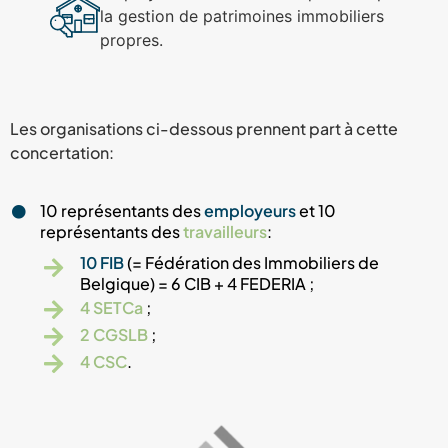
la gestion de patrimoines immobiliers
propres.
Les organisations ci-dessous prennent part à cette
concertation:
10 représentants des
employeurs
et 10
représentants des
travailleurs
:
10 FIB
(= Fédération des Immobiliers de
Belgique) = 6 CIB + 4 FEDERIA ;
4 SETCa
;
2 CGSLB
;
4 CSC
.